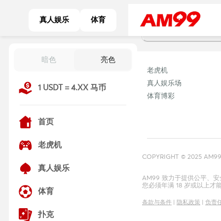
真人娱乐
体育
Am99：马来西亚在线赌场
暗色
亮色
老虎机
AM99my – 马来西
真人娱乐场
1 USDT = 4.XX 马币
访问
最受马来西亚玩
体育博彩
安全、便捷的平台。
AM99my 在线真人赌
首页
真人发牌在线赌场游戏
在线赌场游戏，让您了
老虎机
COPYRIGHT © 2025 AM
真人二十一点
真人娱乐
真人二十一点是一款快
AM99 致力于提供公平、
您必须年满 18 岁或以上
真人百家乐
体育
条款与条件
|
隐私政策
|
负责
提供多角度摄像机、额
扑克