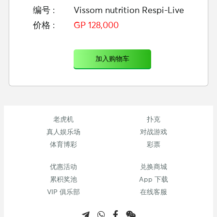
编号 :
Vissom nutrition Respi-Live
价格 :
GP 128,000
加入购物车
老虎机
扑克
真人娱乐场
对战游戏
体育博彩
彩票
优惠活动
兑换商城
累积奖池
App 下载
VIP 俱乐部
在线客服