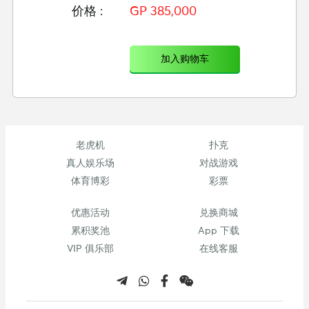
价格 :
GP 385,000
加入购物车
老虎机
扑克
真人娱乐场
对战游戏
体育博彩
彩票
优惠活动
兑换商城
累积奖池
App 下载
VIP 俱乐部
在线客服