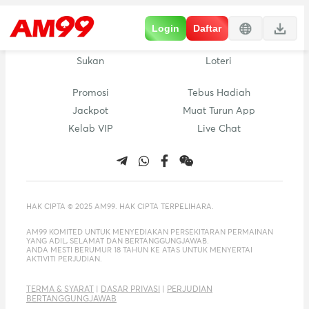
Slot
Poker
Login
Daftar
Kasino
Pertarungan
Sukan
Loteri
Promosi
Tebus Hadiah
Jackpot
Muat Turun App
Kelab VIP
Live Chat
HAK CIPTA © 2025 AM99. HAK CIPTA TERPELIHARA.
AM99 KOMITED UNTUK MENYEDIAKAN PERSEKITARAN PERMAINAN
YANG ADIL, SELAMAT DAN BERTANGGUNGJAWAB.
ANDA MESTI BERUMUR 18 TAHUN KE ATAS UNTUK MENYERTAI
AKTIVITI PERJUDIAN.
TERMA & SYARAT
|
DASAR PRIVASI
|
PERJUDIAN
BERTANGGUNGJAWAB