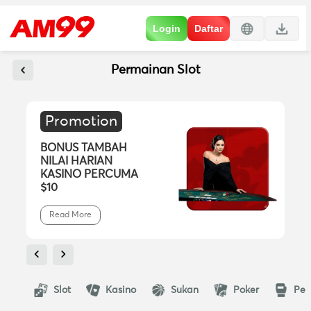
Login
Daftar
Permainan Slot
Promotion
BONUS TAMBAH
M
NILAI HARIAN
Pe
KASINO PERCUMA
Me
$10
Read More
Slot
Kasino
Sukan
Poker
Per