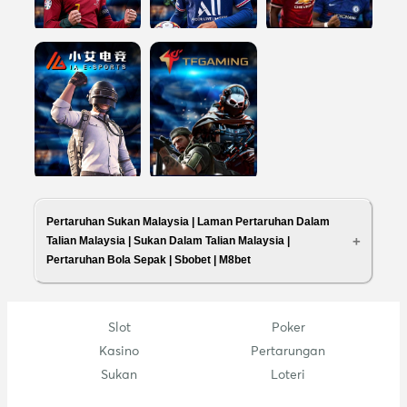
Pertaruhan Sukan Malaysia | Laman Pertaruhan Dalam
Talian Malaysia | Sukan Dalam Talian Malaysia |
Pertaruhan Bola Sepak | Sbobet | M8bet
Slot
Poker
Nikmati Pelbagai Pilihan Pertaruhan Sukan
Kasino
Pertarungan
di Platform yang Dipercayai - Am99my
Sukan
Loteri
Adakah anda ingin mencari
laman pertaruhan