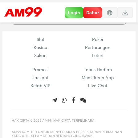
Pertaruhan Kasino Langsung Malaysia | Kasino Langsung
Login
Daftar
Dalam Talian Malaysia | Baccarat Langsung Malaysia
Slot
Poker
Main AM99my Pertaruhan Kasino Langsung
Kasino
Pertarungan
Malaysia
Sukan
Loteri
Bermain
pertaruhan kasino langsung Malaysia
boleh dilakukan dengan mudah melalui internet
Promosi
Tebus Hadiah
oleh sesiapa sahaja yang ingin berbuat demikian.
Jackpot
Muat Turun App
Dengan menggunakan grafik HD dan peniaga
Kelab VIP
Live Chat
langsung, permainan kasino dalam talian kami
menawarkan hiburan yang tiada tandingan
dengan grafik HD. Anda boleh bermain
permainan kasino langsung di Malaysia dari
keselesaan tempat anda dengan
kasino langsung
dalam talian Malaysia
. Dengan menggunakan
HAK CIPTA © 2025 AM99. HAK CIPTA TERPELIHARA.
platform dalam talian kami, anda boleh bermain
Baccarat, Sicbo dan Roulette secara langsung
AM99 KOMITED UNTUK MENYEDIAKAN PERSEKITARAN PERMAINAN
YANG ADIL, SELAMAT DAN BERTANGGUNGJAWAB.